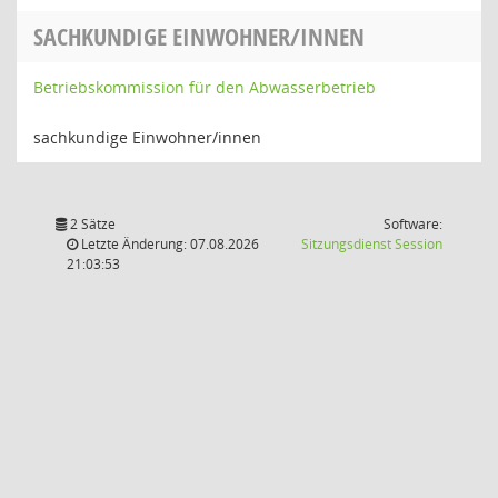
SACHKUNDIGE EINWOHNER/INNEN
Betriebskommission für den Abwasserbetrieb
sachkundige Einwohner/innen
2 Sätze
Software:
(Wird in
Letzte Änderung: 07.08.2026
Sitzungsdienst
Session
21:03:53