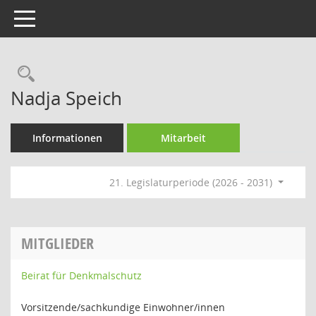
Toggle navigation
Rechercheauswahl
Nadja Speich
Informationen
Mitarbeit
21. Legislaturperiode (2026 - 2031)
MITGLIEDER
Beirat für Denkmalschutz
Vorsitzende/sachkundige Einwohner/innen