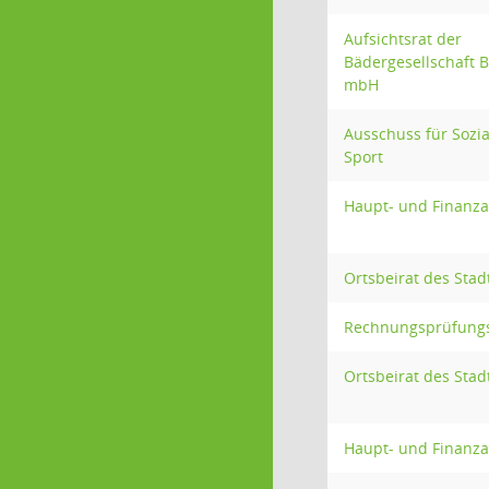
Aufsichtsrat der
Bädergesellschaft 
mbH
Ausschuss für Sozi
Sport
Haupt- und Finanz
Ortsbeirat des Stad
Rechnungsprüfung
Ortsbeirat des Stad
Haupt- und Finanz