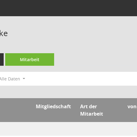
ke
Mitarbeit
Alle Daten
Mitgliedschaft
Art der
von
Mitarbeit