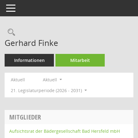
Toggle navigation
Rechercheauswahl
Gerhard Finke
Informationen
Mitarbeit
Aktuell
Aktuell
21. Legislaturperiode (2026 - 2031)
MITGLIEDER
Aufsichtsrat der Bädergesellschaft Bad Hersfeld mbH