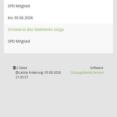
SPD Mitglied
bis 30.06.2026
Ortsbeirat des Stadtteiles Sorga
SPD Mitglied
2 Sätze
Software:
(Wird in
Letzte Änderung: 05.08.2026
Sitzungsdienst
Session
21:05:57