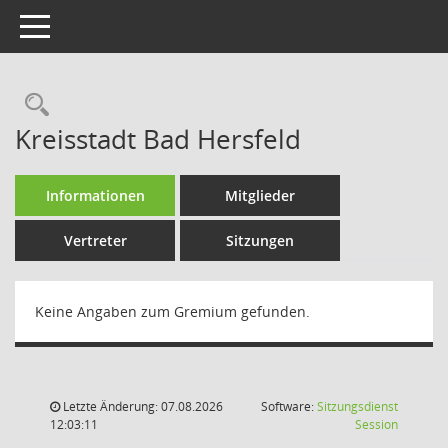
Toggle navigation
Rechercheauswahl
Kreisstadt Bad Hersfeld
Informationen
Mitglieder
Vertreter
Sitzungen
Keine Angaben zum Gremium gefunden.
Letzte Änderung: 07.08.2026
Software:
Sitzungsdienst
(Wird in
12:03:11
Session