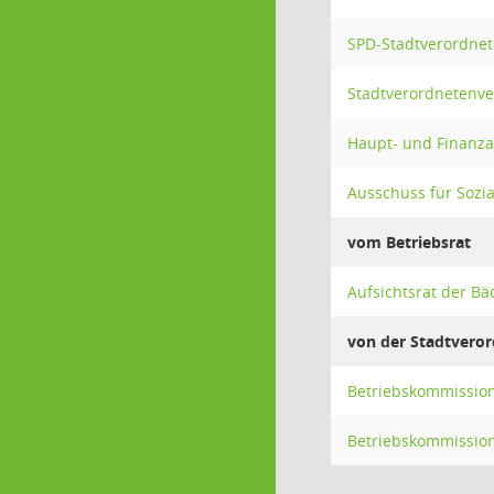
SPD-Stadtverordnet
Stadtverordnetenv
Haupt- und Finanz
Ausschuss für Sozia
vom Betriebsrat
Aufsichtsrat der B
von der Stadtver
Betriebskommission
Betriebskommission