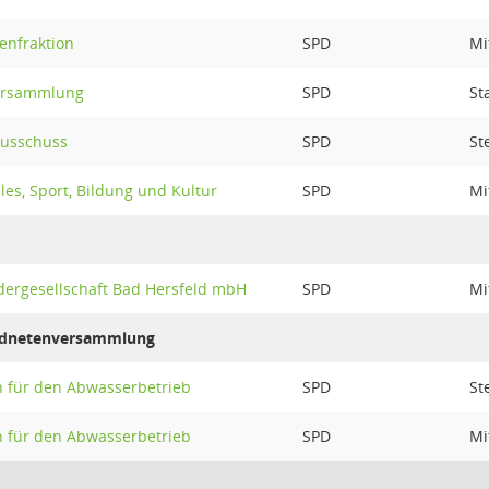
enfraktion
SPD
Mi
ersammlung
SPD
St
ausschuss
SPD
St
les, Sport, Bildung und Kultur
SPD
Mi
ädergesellschaft Bad Hersfeld mbH
SPD
Mi
ordnetenversammlung
 für den Abwasserbetrieb
SPD
St
 für den Abwasserbetrieb
SPD
Mi