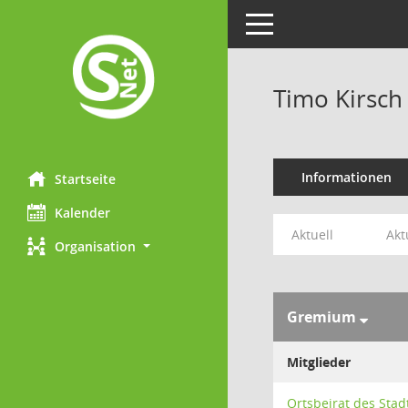
Toggle navigation
Timo Kirsch
Informationen
Startseite
Kalender
Aktuell
Akt
Organisation
Gremium
Mitglieder
Ortsbeirat des Stad