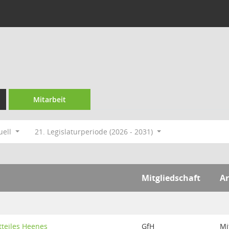
Mitarbeit
uell
21. Legislaturperiode (2026 - 2031)
Mitgliedschaft
Ar
tteiles Heenes
GfH
Mi