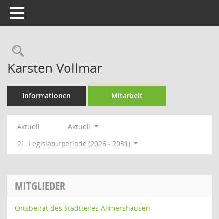
Toggle navigation
Rechercheauswahl
Karsten Vollmar
Informationen
Mitarbeit
Aktuell
Aktuell
21. Legislaturperiode (2026 - 2031)
MITGLIEDER
Ortsbeirat des Stadtteiles Allmershausen