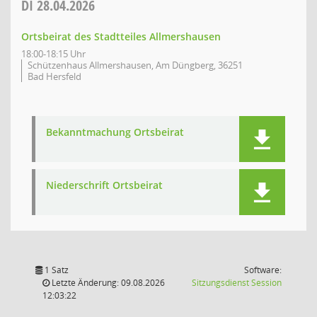
DI
28.04.2026
Ortsbeirat des Stadtteiles Allmershausen
18:00-18:15 Uhr
Schützenhaus Allmershausen, Am Düngberg, 36251
Bad Hersfeld
Bekanntmachung Ortsbeirat
Niederschrift Ortsbeirat
1 Satz
Software:
(Wird in
Letzte Änderung: 09.08.2026
Sitzungsdienst
Session
12:03:22