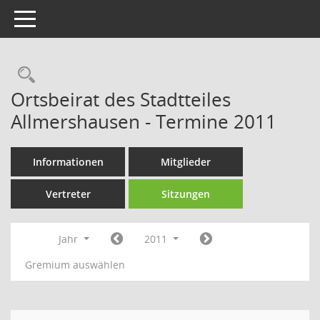
Toggle navigation
Rechercheauswahl
Ortsbeirat des Stadtteiles
Allmershausen - Termine 2011
Informationen
Mitglieder
Vertreter
Sitzungen
Jahr
2011
Gremium auswählen