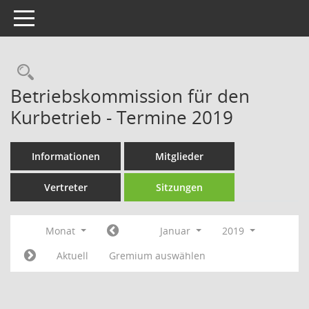
Toggle navigation
Rechercheauswahl
Betriebskommission für den
Kurbetrieb - Termine 2019
Informationen
Mitglieder
Vertreter
Sitzungen
Monat
Januar
2019
Aktuell
Gremium auswählen