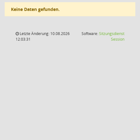
Keine Daten gefunden.
Letzte Änderung: 10.08.2026
Software:
Sitzungsdienst
(Wird in
12:03:31
Session