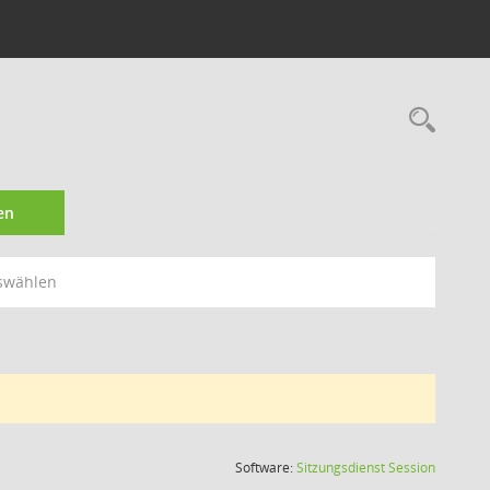
Rec
en
swählen
(Wird in
Software:
Sitzungsdienst
Session