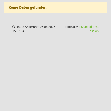
Keine Daten gefunden.
Letzte Änderung: 06.08.2026
Software:
Sitzungsdienst
(Wird in
15:03:34
Session