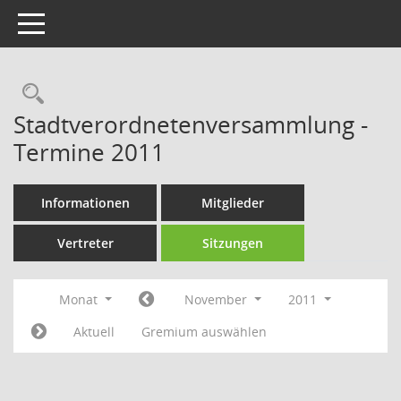
Toggle navigation
Rechercheauswahl
Stadtverordnetenversammlung -
Termine 2011
Informationen
Mitglieder
Vertreter
Sitzungen
Monat
November
2011
Aktuell
Gremium auswählen