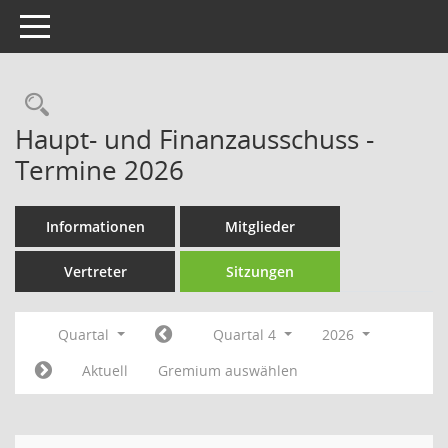
Toggle navigation
Rechercheauswahl
Haupt- und Finanzausschuss -
Termine 2026
Informationen
Mitglieder
Vertreter
Sitzungen
Quartal
Quartal 4
2026
Aktuell
Gremium auswählen