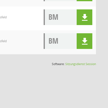
BM
sfeld
BM
sfeld
(Wird in
Software:
Sitzungsdienst
Session