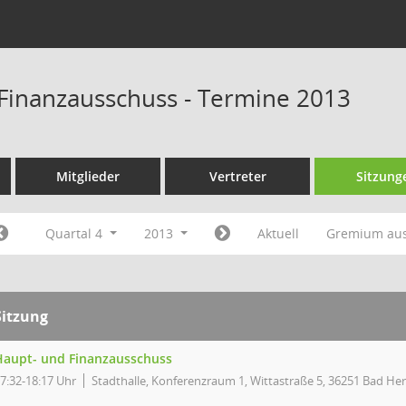
Finanzausschuss - Termine 2013
Mitglieder
Vertreter
Sitzung
Quartal 4
2013
Aktuell
Gremium au
Sitzung
Haupt- und Finanzausschuss
7:32-18:17 Uhr
Stadthalle, Konferenzraum 1, Wittastraße 5, 36251 Bad Her