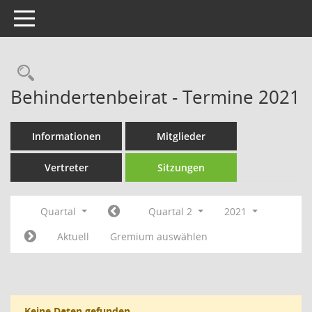
Toggle navigation
Rechercheauswahl
Behindertenbeirat - Termine 2021
Informationen
Mitglieder
Vertreter
Sitzungen
Quartal
Quartal 2
2021
Aktuell
Gremium auswählen
Keine Daten gefunden.