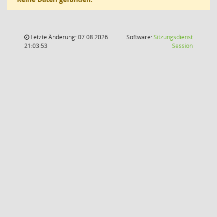
Letzte Änderung: 07.08.2026
Software:
Sitzungsdienst
(Wird in
21:03:53
Session