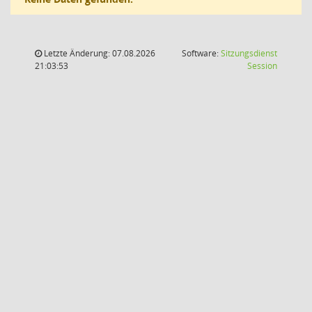
Letzte Änderung: 07.08.2026
Software:
Sitzungsdienst
(Wird in
21:03:53
Session