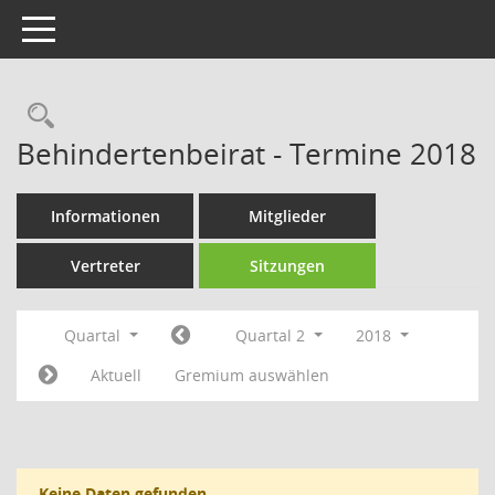
Toggle navigation
Rechercheauswahl
Behindertenbeirat - Termine 2018
Informationen
Mitglieder
Vertreter
Sitzungen
Quartal
Quartal 2
2018
Aktuell
Gremium auswählen
Keine Daten gefunden.