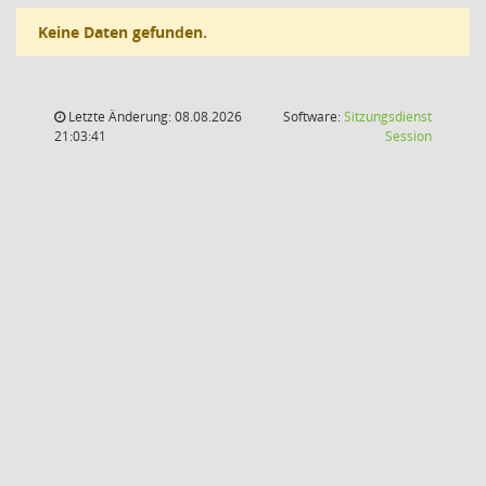
Keine Daten gefunden.
Letzte Änderung: 08.08.2026
Software:
Sitzungsdienst
(Wird in
21:03:41
Session