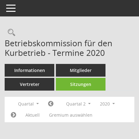
Toggle navigation
Rechercheauswahl
Betriebskommission für den
Kurbetrieb - Termine 2020
Informationen
Mitglieder
Vertreter
Sitzungen
Quartal
Quartal 2
2020
Aktuell
Gremium auswählen