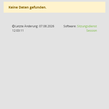
Keine Daten gefunden.
Letzte Änderung: 07.08.2026
Software:
Sitzungsdienst
(Wird in
12:03:11
Session