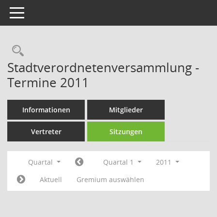
Toggle navigation
Rechercheauswahl
Stadtverordnetenversammlung -
Termine 2011
Informationen
Mitglieder
Vertreter
Sitzungen
Quartal
Quartal 1
2011
Aktuell
Gremium auswählen