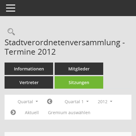
Toggle navigation
Rechercheauswahl
Stadtverordnetenversammlung -
Termine 2012
Informationen
Mitglieder
Vertreter
Sitzungen
Quartal
Quartal 1
2012
Aktuell
Gremium auswählen