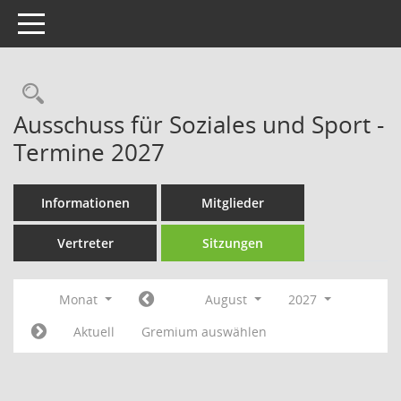
Toggle navigation
Rechercheauswahl
Ausschuss für Soziales und Sport -
Termine 2027
Informationen
Mitglieder
Vertreter
Sitzungen
Monat
August
2027
Aktuell
Gremium auswählen