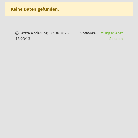
Keine Daten gefunden.
Letzte Änderung: 07.08.2026
Software:
Sitzungsdienst
(Wird in
18:03:13
Session