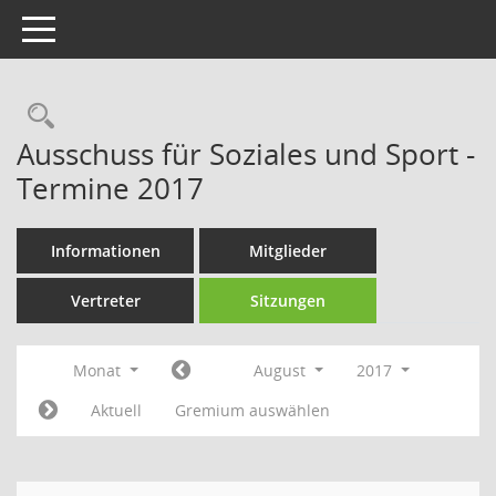
Toggle navigation
Rechercheauswahl
Ausschuss für Soziales und Sport -
Termine 2017
Informationen
Mitglieder
Vertreter
Sitzungen
Monat
August
2017
Aktuell
Gremium auswählen