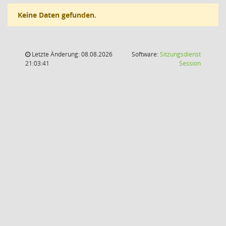
Keine Daten gefunden.
Letzte Änderung: 08.08.2026
Software:
Sitzungsdienst
(Wird in
21:03:41
Session