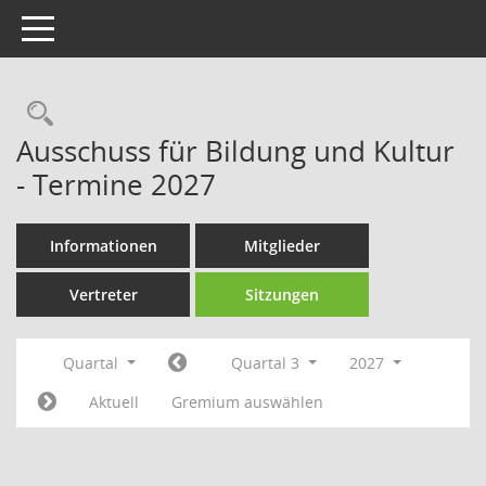
Toggle navigation
Rechercheauswahl
Ausschuss für Bildung und Kultur
- Termine 2027
Informationen
Mitglieder
Vertreter
Sitzungen
Quartal
Quartal 3
2027
Aktuell
Gremium auswählen