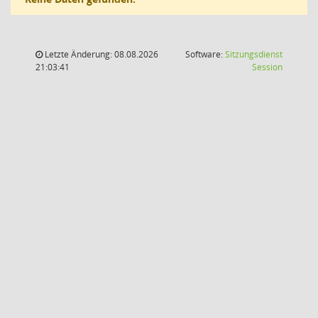
Letzte Änderung: 08.08.2026
Software:
Sitzungsdienst
(Wird in
21:03:41
Session