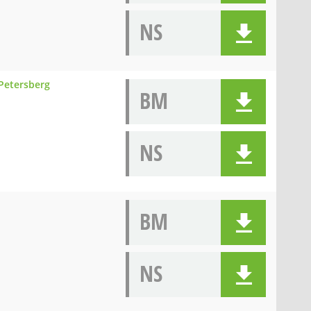
NS
 Petersberg
BM
NS
BM
NS