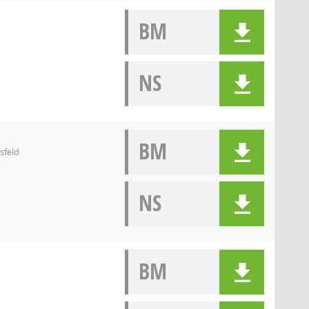
BM
NS
BM
sfeld
NS
BM