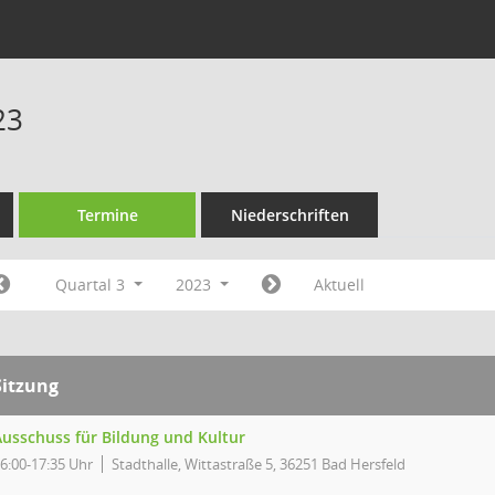
23
Termine
Niederschriften
Quartal 3
2023
Aktuell
Sitzung
Ausschuss für Bildung und Kultur
6:00-17:35 Uhr
Stadthalle, Wittastraße 5, 36251 Bad Hersfeld