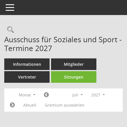
Toggle navigation
Rechercheauswahl
Ausschuss für Soziales und Sport -
Termine 2027
Informationen
Mitglieder
Vertreter
Sitzungen
Monat
Juli
2027
Aktuell
Gremium auswählen