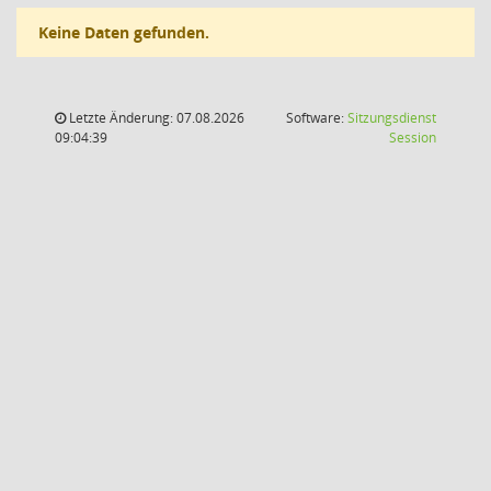
Keine Daten gefunden.
Letzte Änderung: 07.08.2026
Software:
Sitzungsdienst
(Wird in
09:04:39
Session