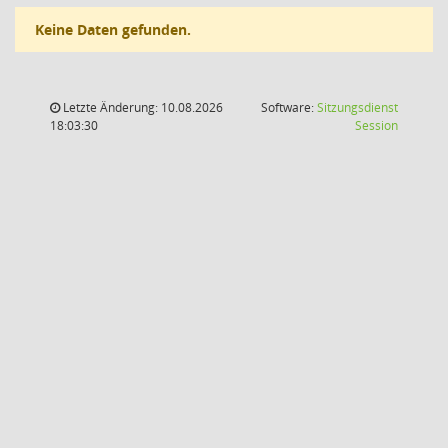
Keine Daten gefunden.
Letzte Änderung: 10.08.2026
Software:
Sitzungsdienst
(Wird in
18:03:30
Session