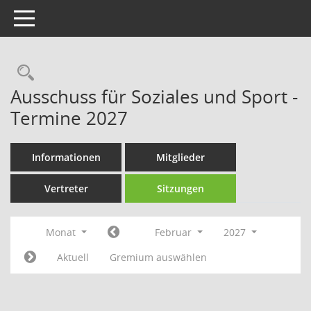
Toggle navigation
Rechercheauswahl
Ausschuss für Soziales und Sport -
Termine 2027
Informationen
Mitglieder
Vertreter
Sitzungen
Monat
Februar
2027
Aktuell
Gremium auswählen