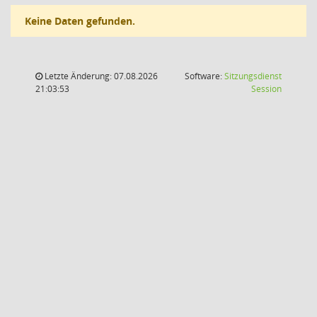
Keine Daten gefunden.
Letzte Änderung: 07.08.2026
Software:
Sitzungsdienst
(Wird in
21:03:53
Session