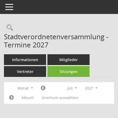
Toggle navigation
Rechercheauswahl
Stadtverordnetenversammlung -
Termine 2027
Informationen
Mitglieder
Vertreter
Sitzungen
Monat
Juli
2027
Aktuell
Gremium auswählen