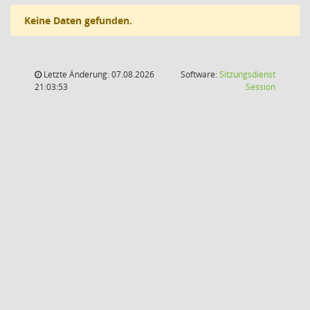
Keine Daten gefunden.
Letzte Änderung: 07.08.2026
Software:
Sitzungsdienst
(Wird in
21:03:53
Session