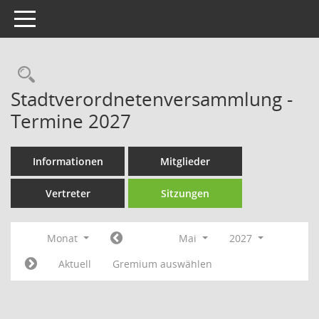
Toggle navigation
Rechercheauswahl
Stadtverordnetenversammlung -
Termine 2027
Informationen
Mitglieder
Vertreter
Sitzungen
Monat
Mai
2027
Aktuell
Gremium auswählen