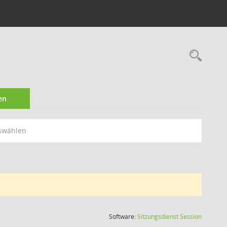
Rec
en
swählen
(Wird in
Software:
Sitzungsdienst
Session