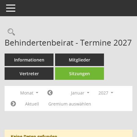
Toggle navigation
Rechercheauswahl
Behindertenbeirat - Termine 2027
Informationen
Mitglieder
Vertreter
Sitzungen
Monat
Januar
2027
Aktuell
Gremium auswählen
Keine Daten gefunden.