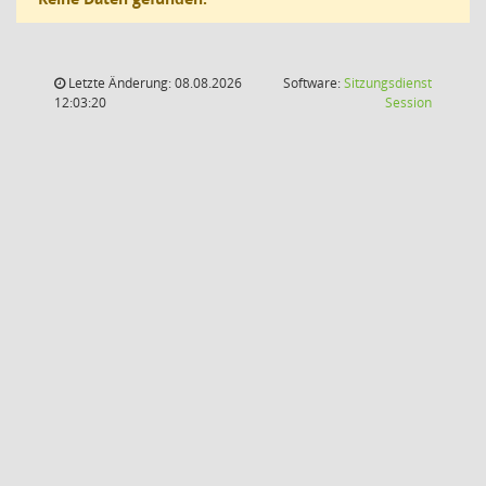
Letzte Änderung: 08.08.2026
Software:
Sitzungsdienst
(Wird in
12:03:20
Session