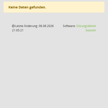
Keine Daten gefunden.
Letzte Änderung: 06.08.2026
Software:
Sitzungsdienst
(Wird in
21:05:21
Session