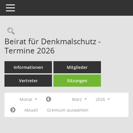
Toggle navigation
Rechercheauswahl
Beirat für Denkmalschutz -
Termine 2026
Informationen
Mitglieder
Vertreter
Sitzungen
Monat
März
2026
Aktuell
Gremium auswählen