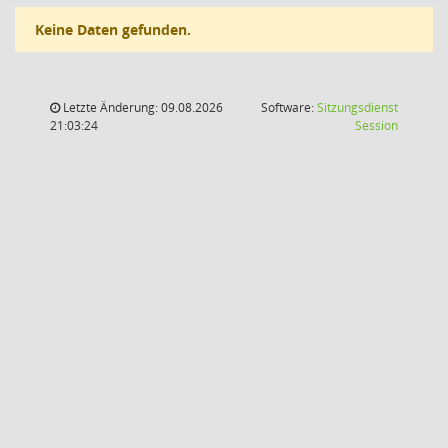
Keine Daten gefunden.
Letzte Änderung: 09.08.2026
Software:
Sitzungsdienst
(Wird in
21:03:24
Session