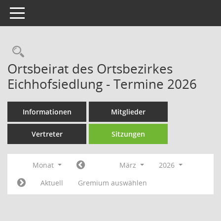
Toggle navigation
Rechercheauswahl
Ortsbeirat des Ortsbezirkes
Eichhofsiedlung - Termine 2026
Informationen
Mitglieder
Vertreter
Sitzungen
Monat
März
2026
Aktuell
Gremium auswählen