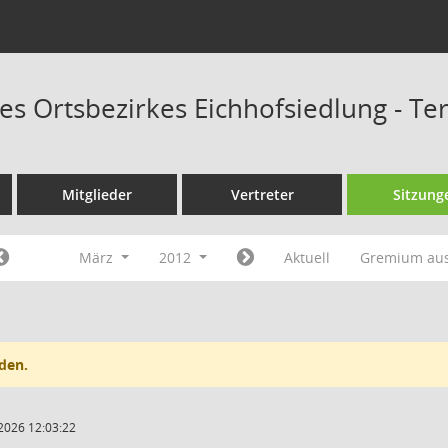
des Ortsbezirkes Eichhofsiedlung - T
Mitglieder
Vertreter
Sitzung
März
2012
Aktuell
Gremium au
den.
2026 12:03:22