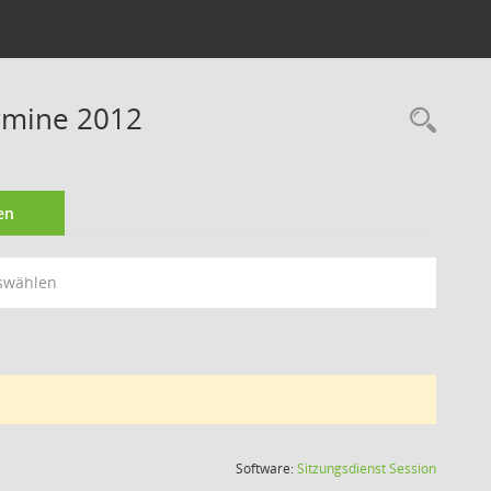
ermine 2012
Rec
en
swählen
(Wird in
Software:
Sitzungsdienst
Session