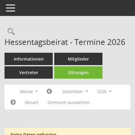
Toggle navigation
Rechercheauswahl
Hessentagsbeirat - Termine 2026
Informationen
Mitglieder
Vertreter
Sitzungen
Monat
Dezember
2026
Aktuell
Gremium auswählen
Keine Daten gefunden.