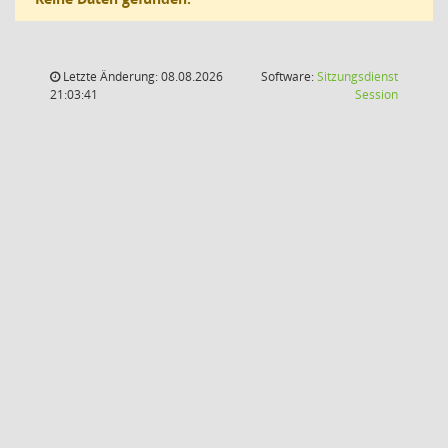
Letzte Änderung: 08.08.2026
Software:
Sitzungsdienst
(Wird in
21:03:41
Session