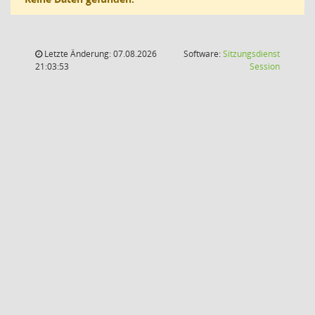
Letzte Änderung: 07.08.2026
Software:
Sitzungsdienst
(Wird in
21:03:53
Session