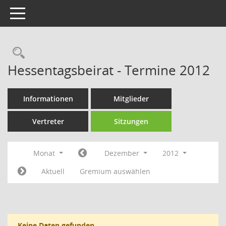
Toggle navigation
Rechercheauswahl
Hessentagsbeirat - Termine 2012
Informationen
Mitglieder
Vertreter
Sitzungen
Monat
Dezember
2012
Aktuell
Gremium auswählen
Keine Daten gefunden.