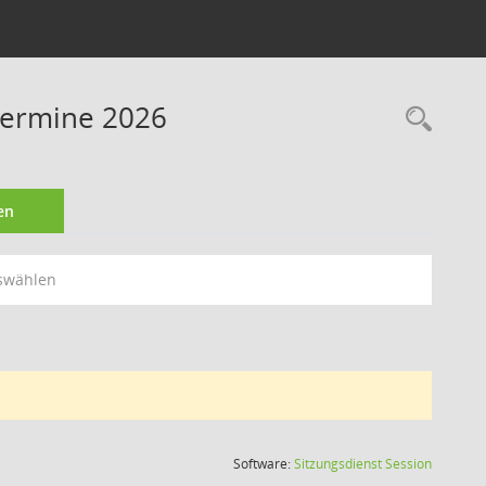
Termine 2026
Rec
en
swählen
(Wird in
Software:
Sitzungsdienst
Session