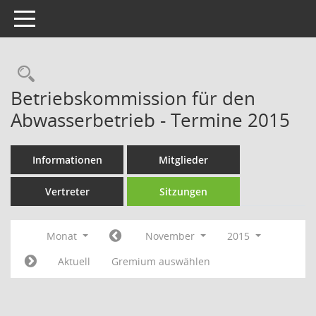
Toggle navigation
Rechercheauswahl
Betriebskommission für den
Abwasserbetrieb - Termine 2015
Informationen
Mitglieder
Vertreter
Sitzungen
Monat
November
2015
Aktuell
Gremium auswählen