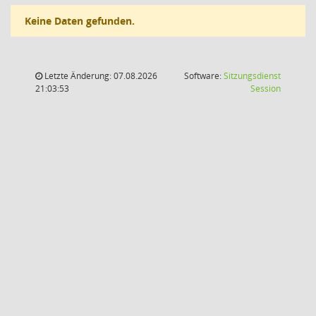
Keine Daten gefunden.
Letzte Änderung: 07.08.2026
Software:
Sitzungsdienst
(Wird in
21:03:53
Session