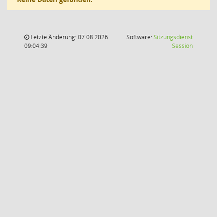
Letzte Änderung: 07.08.2026
Software:
Sitzungsdienst
(Wird in
09:04:39
Session