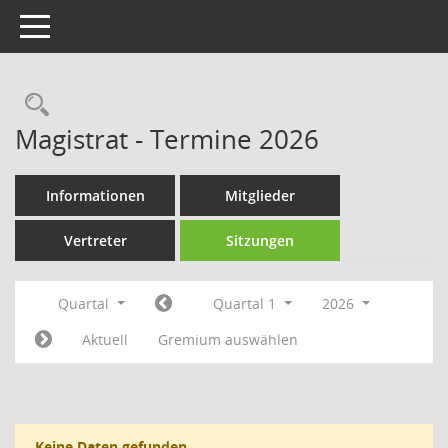
Toggle navigation
Rechercheauswahl
Magistrat - Termine 2026
Informationen
Mitglieder
Vertreter
Sitzungen
Quartal
Quartal 1
2026
Aktuell
Gremium auswählen
Keine Daten gefunden.