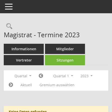
Toggle navigation
Rechercheauswahl
Magistrat - Termine 2023
Informationen
Mitglieder
Vertreter
Sitzungen
Quartal
Quartal 1
2023
Aktuell
Gremium auswählen
Keine Daten gefunden.