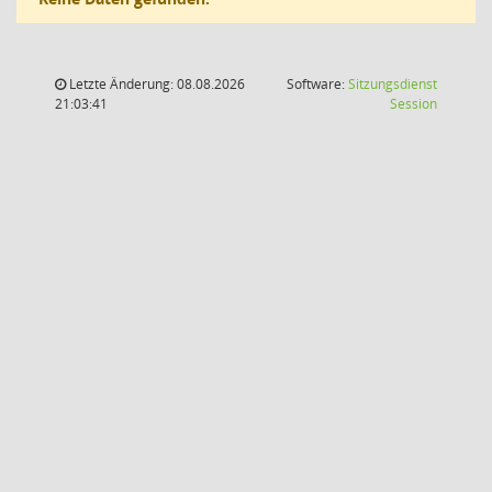
Letzte Änderung: 08.08.2026
Software:
Sitzungsdienst
(Wird in
21:03:41
Session