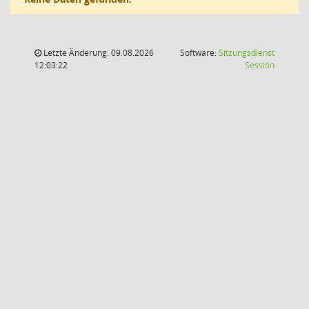
Letzte Änderung: 09.08.2026
Software:
Sitzungsdienst
(Wird in
12:03:22
Session