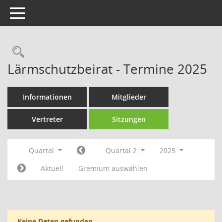
Toggle navigation
Rechercheauswahl
Lärmschutzbeirat - Termine 2025
Informationen
Mitglieder
Vertreter
Sitzungen
Quartal
Quartal 2
2025
Aktuell
Gremium auswählen
Keine Daten gefunden.