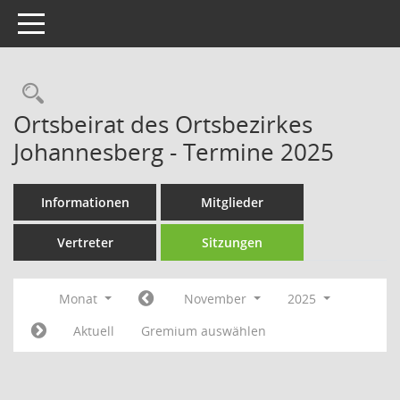
Toggle navigation
Rechercheauswahl
Ortsbeirat des Ortsbezirkes
Johannesberg - Termine 2025
Informationen
Mitglieder
Vertreter
Sitzungen
Monat
November
2025
Aktuell
Gremium auswählen