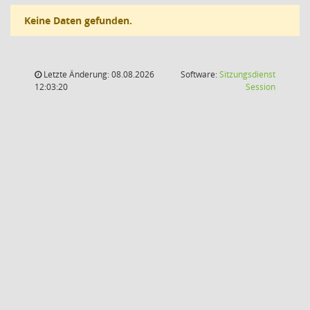
Keine Daten gefunden.
Letzte Änderung: 08.08.2026
Software:
Sitzungsdienst
(Wird in
12:03:20
Session