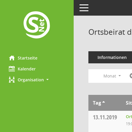
Toggle navigation
Ortsbeirat 
Informationen
Startseite
Kalender
Monat
Organisation
Tag
Si
13.11.2019
Or
19: