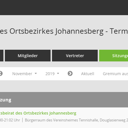
des Ortsbezirkes Johannesberg - Ter
Mitglieder
Vertreter
Sitzung
November
2019
Aktuell
Gremium au
tzung
tsbeirat des Ortsbezirkes Johannesberg
00-21:02 Uhr
Bürgerraum des Vereinsheimes Tennishalle, Douglasienweg 2