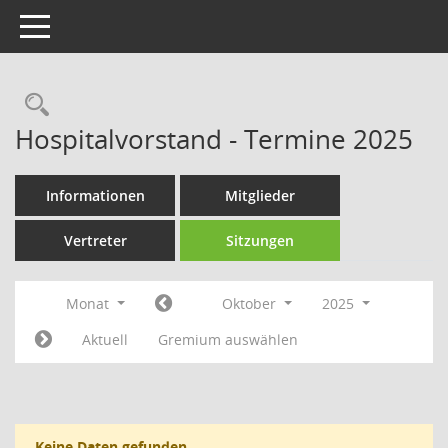
Toggle navigation
Rechercheauswahl
Hospitalvorstand - Termine 2025
Informationen
Mitglieder
Vertreter
Sitzungen
Monat
Oktober
2025
Aktuell
Gremium auswählen
Keine Daten gefunden.