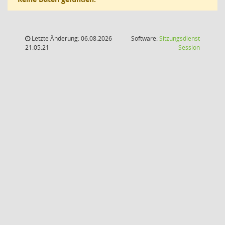
Letzte Änderung: 06.08.2026
Software:
Sitzungsdienst
(Wird in
21:05:21
Session