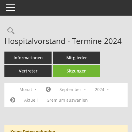
Toggle navigation
Rechercheauswahl
Hospitalvorstand - Termine 2024
Informationen
Mitglieder
Vertreter
Sitzungen
Monat
September
2024
Aktuell
Gremium auswählen
Keine Daten gefunden.