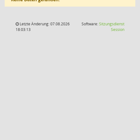
Letzte Änderung: 07.08.2026
Software:
Sitzungsdienst
(Wird in
18:03:13
Session