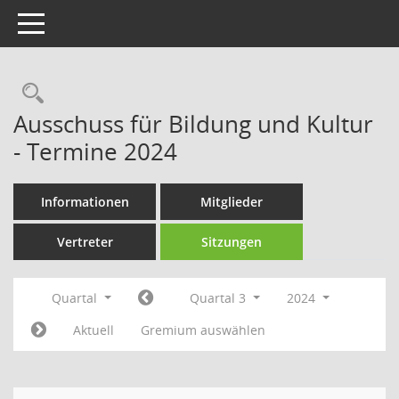
Toggle navigation
Rechercheauswahl
Ausschuss für Bildung und Kultur
- Termine 2024
Informationen
Mitglieder
Vertreter
Sitzungen
Quartal
Quartal 3
2024
Aktuell
Gremium auswählen