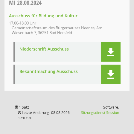
MI
28.08.2024
Ausschuss für Bildung und Kultur
17:00-18:00 Uhr
Gemeinschaftsraum des Bürgerhauses Heenes, Am
Wiesenbach 7, 36251 Bad Hersfeld
Niederschrift Ausschuss
Bekanntmachung Ausschuss
1 Satz
Software:
(Wird in
Letzte Änderung: 08.08.2026
Sitzungsdienst
Session
12:03:20