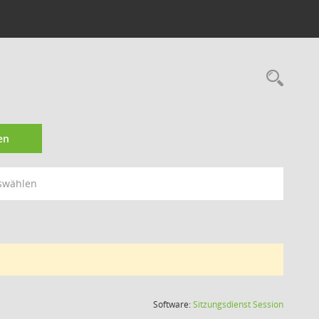
Rec
en
swählen
(Wird in
Software:
Sitzungsdienst
Session