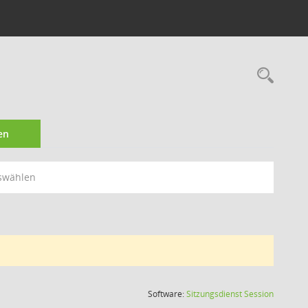
Rec
en
swählen
(Wird in
Software:
Sitzungsdienst
Session