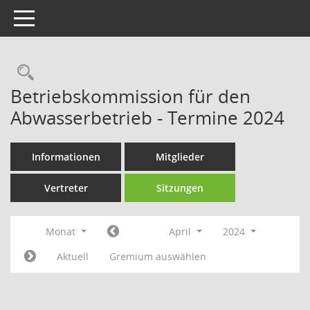
Toggle navigation
Rechercheauswahl
Betriebskommission für den
Abwasserbetrieb - Termine 2024
Informationen
Mitglieder
Vertreter
Sitzungen
Monat
April
2024
Aktuell
Gremium auswählen