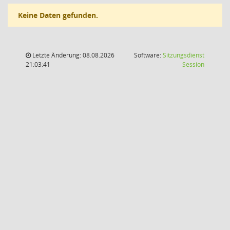
Keine Daten gefunden.
Letzte Änderung: 08.08.2026
Software:
Sitzungsdienst
(Wird in
21:03:41
Session