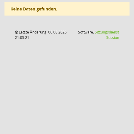
Keine Daten gefunden.
Letzte Änderung: 06.08.2026
Software:
Sitzungsdienst
(Wird in
21:05:21
Session