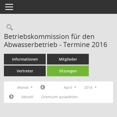
Toggle navigation
Rechercheauswahl
Betriebskommission für den
Abwasserbetrieb - Termine 2016
Informationen
Mitglieder
Vertreter
Sitzungen
Monat
April
2016
Aktuell
Gremium auswählen