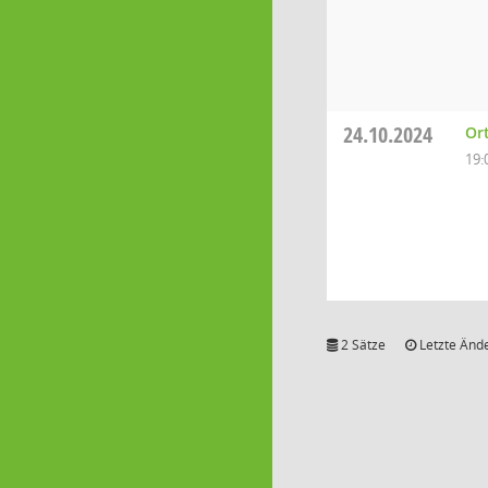
24.10.2024
Or
19:
2 Sätze
Letzte Ände