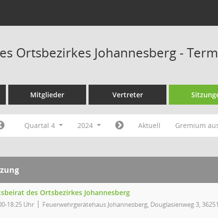
des Ortsbezirkes Johannesberg - Ter
Mitglieder
Vertreter
Sitzung
Quartal 4
2024
Aktuell
Gremium au
tzung
tsbeirat des Ortsbezirkes Johannesberg
00-18:25 Uhr
Feuerwehrgerätehaus Johannesberg, Douglasienweg 3, 36251