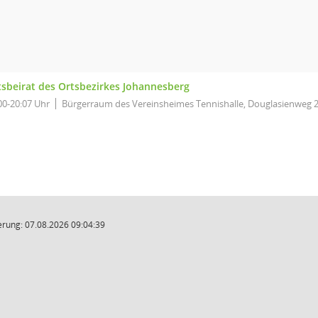
tsbeirat des Ortsbezirkes Johannesberg
00-20:07 Uhr
Bürgerraum des Vereinsheimes Tennishalle, Douglasienweg 2
rung: 07.08.2026 09:04:39