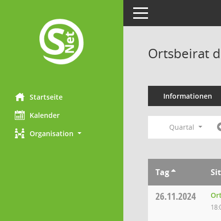
Toggle navigation
Ortsbeirat 
Informationen
Startseite
Kalender
Quartal
Organisation
Tag
Si
26.11.2024
Or
18: