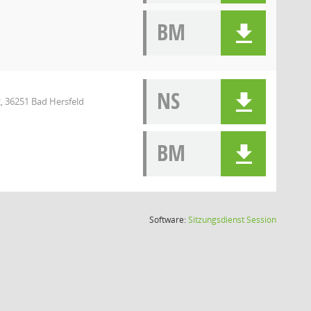
BM
NS
, 36251 Bad Hersfeld
BM
(Wird in
Software:
Sitzungsdienst
Session