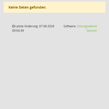
Keine Daten gefunden.
Letzte Änderung: 07.08.2026
Software:
Sitzungsdienst
(Wird in
09:04:39
Session