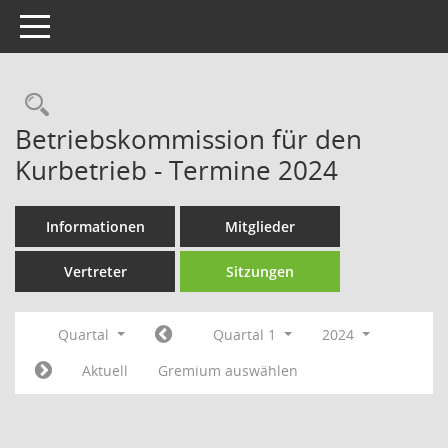
Toggle navigation
Rechercheauswahl
Betriebskommission für den
Kurbetrieb - Termine 2024
Informationen
Mitglieder
Vertreter
Sitzungen
Quartal
Quartal 1
2024
Aktuell
Gremium auswählen